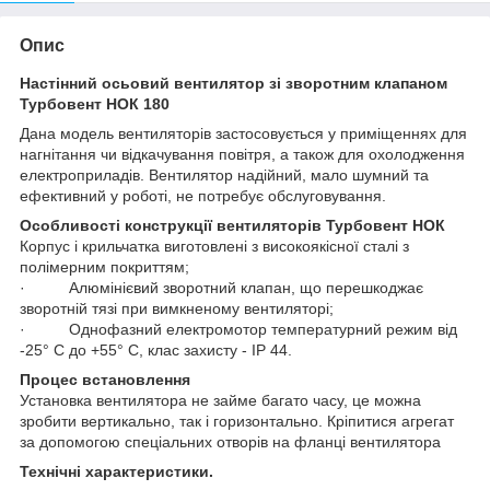
Опис
Настінний осьовий вентилятор зі зворотним клапаном
Турбовент НОК 180
Дана модель вентиляторів застосовується у приміщеннях для
нагнітання чи відкачування повітря, а також для охолодження
електроприладів. Вентилятор надійний, мало шумний та
ефективний у роботі, не потребує обслуговування.
Особливості конструкції вентиляторів Турбовент НОК
Корпус і крильчатка виготовлені з високоякісної сталі з
полімерним покриттям;
· Алюмінієвий зворотний клапан, що перешкоджає
зворотній тязі при вимкненому вентиляторі;
· Однофазний електромотор температурний режим від
-25° C до +55° C, клас захисту - IP 44.
Процес встановлення
Установка вентилятора не займе багато часу, це можна
зробити вертикально, так і горизонтально. Кріпитися агрегат
за допомогою спеціальних отворів на фланці вентилятора
Технічні характеристики.