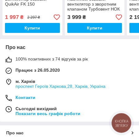
QuikAir FK 150
вентилятор з зворотним
вент
клапаном Турбовент НОК
клап
250
150
1 997
3 999
2 1
₴
₴
2 297 ₴
Купити
Купити
Про нас
100% позитивних з 74 відгуків за рік
Працює з 26.05.2020
м. Харків
проспект Героїв Харкова,28, Харків, Україна
Контакти
Сьогодні вихідний
Показати весь графік роботи
КНОПКА
ЗВ'ЯЗКУ
Про нас