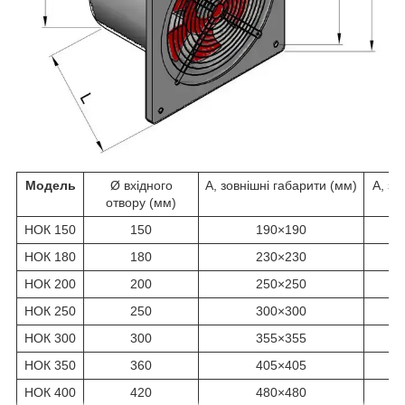
Модель
Ø вхідного
А, зовнішні габарити (мм)
А, зо
отвору (мм)
НОК 150
150
190×190
НОК 180
180
230×230
НОК 200
200
250×250
НОК 250
250
300×300
НОК 300
300
355×355
НОК 350
360
405×405
НОК 400
420
480×480