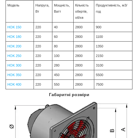
Модель
Напруга,
Мощність,
Кількість
Продуктивність, м3/
Вт
Ватт
обертів,
год
об/хв
HOK 150
220
40
2800
900
HOK 180
220
60
2800
1100
HOK 200
220
80
2800
1350
HOK 250
220
100
2800
2150
HOK 300
220
280
2800
3100
HOK 350
220
450
2800
5500
HOK 400
220
550
2800
7500
Габаритні розміри