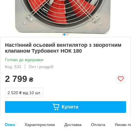
Настінний осьовий вентилятор з зворотним
клапаном Турбовент НОК 180
Готово до відправки
Код: 532
Опт і роздріб
2 799
₴
2 520 ₴
від 10 шт.
Купити
Опис
Характеристики
Доставка
Оплата
Умови п