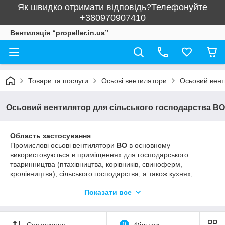
Як швидко отримати відповідь?Телефонуйте
+380970907410
Вентиляція “propeller.in.ua”
Товари та послуги
Осьові вентилятори
Осьовий вент
Осьовий вентилятор для сільського господарства ВО
Область застосування
Промислові осьові вентилятори
ВО
в основному
використовуються в приміщеннях для господарського
тваринництва (птахівництва, корівників, свиноферм,
кролівництва), сільського господарства, а також кухнях,
складах та в інших місцях, де немає легкозаймистого, їдкого
Показати все
повітря. Особливо добре підходять для місць, де легко
утворюється біогаз (переважно промислове тваринництво і
птахівництво).
Сортування
0
Фільтри