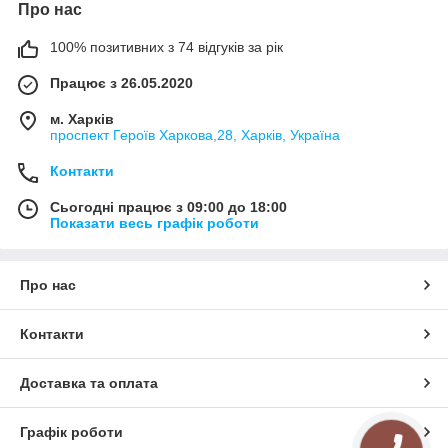
положенні, якщо завдання полягає в розгоні повітря по
Про нас
приміщенню - вентилятори підвішуються під стелею. Також
можливий монтаж на даху з застосуванням відповідної
100% позитивних з 74 відгуків за рік
обв'язки.
Працює з 26.05.2020
З більш детальними характеристиками можна ознайомитись
в таблиці нижче.
м. Харків
проспект Героїв Харкова,28, Харків, Україна
Контакти
Сьогодні працює з 09:00 до 18:00
Показати весь графік роботи
Про нас
Контакти
Доставка та оплата
Графік роботи