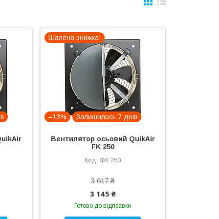
Шалена знижка!
ів
–13%
Залишилось 7 днів
uikAir
Вентилятор осьовий QuikAir
FK 250
ФК 250
3 617 ₴
3 145 ₴
Готово до відправки