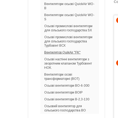
Вентилятори осьові QuickAir WO-
B
Вентилятори осьові QuickAir WO-
S
Осьові промислові вентилятори
для сільського господарства SХ
Осьові промислові вентилятори
для сільського господарства
Турбовінт ВСХ
Вентилятор QuikAir "FK"
Осьові настінні вентилятори з
зворотним клапаном Турбовент
НОК.
Вентилятори осові
трансформаторні (ВОТ)
Осьові вентилятори ВО-6-300
Осьові вентилятори ВОІР
Осьові вентилятори В-2,3-130
Осьовий вентилятор для
сільського господарства ВО