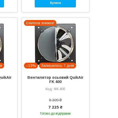
Купити
Шалена знижка!
ів
–13%
Залишилось 7 днів
uikAir
Вентилятор осьовий QuikAir
FK 400
ФК 400
8 309 ₴
7 225 ₴
Готово до відправки