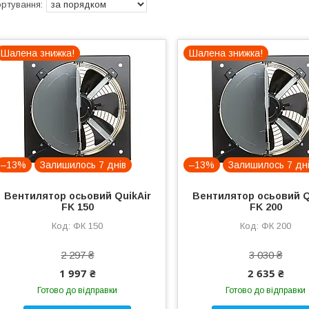
Шалена знижка!
Шалена знижка!
–13%
Залишилось 7 днів
–13%
Залишилось 7 дн
Вентилятор осьовий QuikAir
Вентилятор осьовий Q
FK 150
FK 200
ФК 150
ФК 200
2 297 ₴
3 030 ₴
1 997 ₴
2 635 ₴
Готово до відправки
Готово до відправки