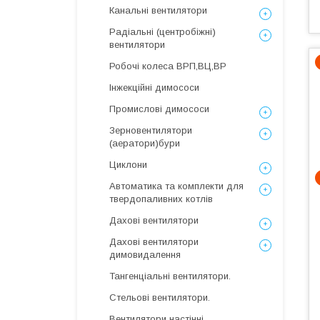
Канальні вентилятори
Радіальні (центробіжні)
вентилятори
Робочі колеса ВРП,ВЦ,ВР
Інжекційні димососи
Промислові димососи
Зерновентилятори
(аератори)бури
Циклони
Автоматика та комплекти для
твердопаливних котлів
Дахові вентилятори
Дахові вентилятори
димовидалення
Тангенціальні вентилятори.
Стельові вентилятори.
Вентилятори настінні,