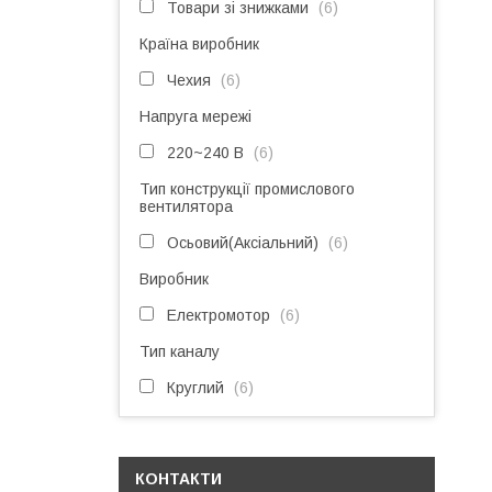
Товари зі знижками
6
Країна виробник
Чехия
6
Напруга мережі
220~240 В
6
Тип конструкції промислового
вентилятора
Осьовий(Аксіальний)
6
Виробник
Електромотор
6
Тип каналу
Круглий
6
КОНТАКТИ