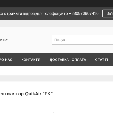
ко отримати відповідь?Телефонуйте +380970907410
Зв'
in.ua”
РО НАС
КОНТАКТИ
ДОСТАВКА І ОПЛАТА
СТАТТІ
ентилятор QuikAir "FK"