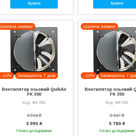
Купити
Купити
Шалена знижка!
Шалена знижка!
–13%
Залишилось 7 днів
–13%
Залишилось 7 дн
Вентилятор осьовий QuikAir
Вентилятор осьовий Q
FK 300
FK 350
ФК 300
ФК 350
4 594 ₴
6 647 ₴
3 995 ₴
5 780 ₴
Готово до відправки
Готово до відправки