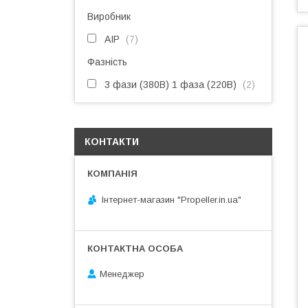
Виробник
АІР
7
Фазність
3 фази (380В) 1 фаза (220В)
2
КОНТАКТИ
Інтернет-магазин "Propeller.in.ua"
Менеджер