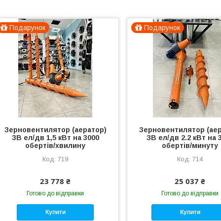
Подарунок
Подарунок
Зерновентилятор (аератор)
Зерновентилятор (аер
ЗВ ел/дв 1,5 кВт на 3000
ЗВ ел/дв 2.2 кВт на 
обертів/хвилину
обертів/минуту
719
714
23 778 ₴
25 037 ₴
Готово до відправки
Готово до відправки
Купити
Купити