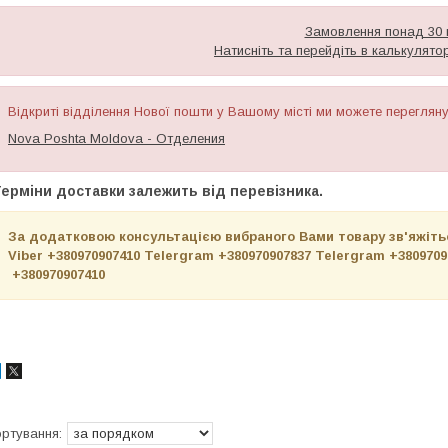
Замовлення понад 30 к
Натисніть та перейдіть в калькулято
Відкриті відділення Нової пошти у Вашому місті ми можете переглян
Nova Poshta Moldova - Отделения
ерміни доставки залежить від перевізника.
За додатковою консультацією вибраного Вами товару зв'яжітьс
Viber +380970907410 Telergram +380970907837 Telergram +38097
+380970907410