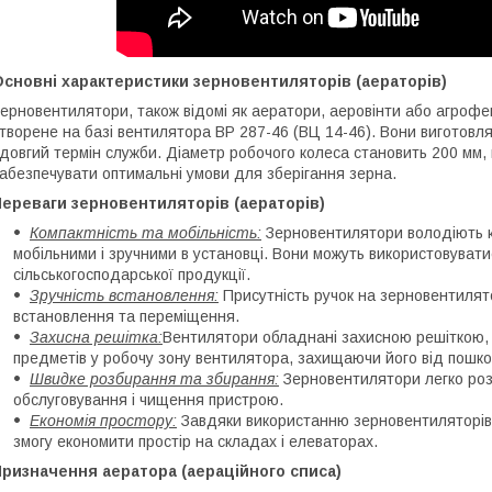
сновні характеристики зерновентиляторів (аераторів)
ерновентилятори, також відомі як аератори, аеровінти або агроф
творене на базі вентилятора ВР 287-46 (ВЦ 14-46). Вони виготовля
 довгий термін служби. Діаметр робочого колеса становить 200 мм,
абезпечувати оптимальні умови для зберігання зерна.
ереваги зерновентиляторів (аераторів)
Компактність та мобільність:
Зерновентилятори володіють ко
мобільними і зручними в установці. Вони можуть використовуватис
сільськогосподарської продукції.
Зручність встановлення:
Присутність ручок на зерновентилято
встановлення та переміщення.
Захисна решітка:
Вентилятори обладнані захисною решіткою, 
предметів у робочу зону вентилятора, захищаючи його від пошко
Швидке розбирання та збирання:
Зерновентилятори легко роз
обслуговування і чищення пристрою.
Економія простору:
Завдяки використанню зерновентиляторів
змогу економити простір на складах і елеваторах.
ризначення аератора (аераційного списа)