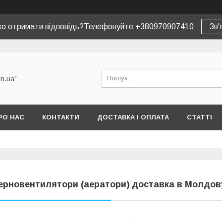
ко отримати відповідь?Телефонуйте +380970907410
Зв'
in.ua”
РО НАС
КОНТАКТИ
ДОСТАВКА І ОПЛАТА
СТАТТІ
ерновентилятори (аератори) доставка в Молдов