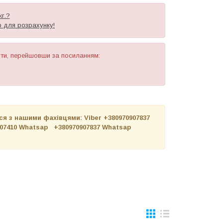
г.?
р для розрахунку!
ути, перейшовши за посиланням:
я з нашими фахівцями: Viber +380970907837
0907410 Whatsap +380970907837 Whatsap