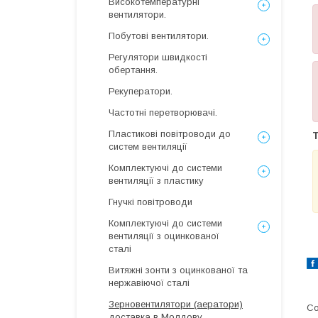
Високотемпературні
вентилятори.
Побутові вентилятори.
Регулятори швидкості
обертання.
Рекуператори.
Частотні перетворювачі.
Пластикові повітроводи до
Т
систем вентиляції
Комплектуючі до системи
вентиляції з пластику
Гнучкі повітроводи
Комплектуючі до системи
вентиляції з оцинкованої
сталі
Витяжні зонти з оцинкованої та
нержавіючої сталі
Зерновентилятори (аератори)
доставка в Молдову