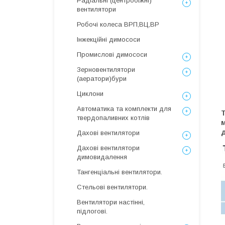
Радіальні (центробіжні)
вентилятори
Робочі колеса ВРП,ВЦ,ВР
Інжекційні димососи
Промислові димососи
Зерновентилятори
(аератори)бури
Циклони
Автоматика та комплекти для
Т
твердопаливних котлів
м
Дахові вентилятори
Дахові вентилятори
димовидалення
Тангенціальні вентилятори.
Стельові вентилятори.
Вентилятори настінні,
підлогові.