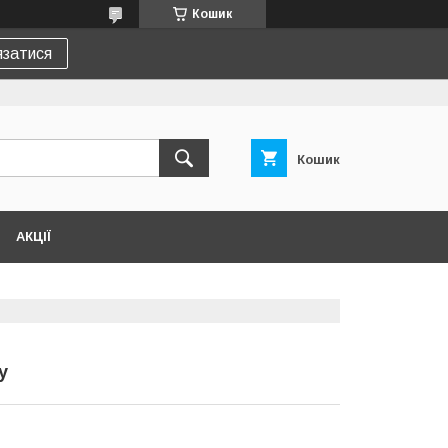
Кошик
язатися
Кошик
АКЦІЇ
у