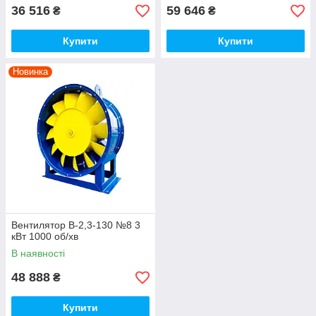
36 516
59 646
₴
₴
Купити
Купити
Новинка
Вентилятор В-2,3-130 №8 3
кВт 1000 об/хв
В наявності
48 888
₴
Купити