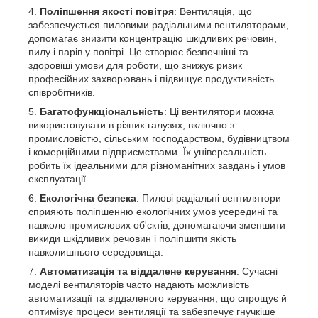
Поліпшення якості повітря
: Вентиляція, що
забезпечується пиловими радіальними вентиляторами,
допомагає знизити концентрацію шкідливих речовин,
пилу і парів у повітрі. Це створює безпечніші та
здоровіші умови для роботи, що знижує ризик
професійних захворювань і підвищує продуктивність
співробітників.
Багатофункціональність
: Ці вентилятори можна
використовувати в різних галузях, включно з
промисловістю, сільським господарством, будівництвом
і комерційними підприємствами. Їх універсальність
робить їх ідеальними для різноманітних завдань і умов
експлуатації.
Екологічна безпека
: Пилові радіальні вентилятори
сприяють поліпшенню екологічних умов усередині та
навколо промислових об'єктів, допомагаючи зменшити
викиди шкідливих речовин і поліпшити якість
навколишнього середовища.
Автоматизація та віддалене керування
: Сучасні
моделі вентиляторів часто надають можливість
автоматизації та віддаленого керування, що спрощує й
оптимізує процеси вентиляції та забезпечує гнучкіше