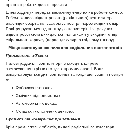
принцип роботи досить простий.
Електродвигун передає механічну енергію на робоче колесо.
Робоче колесо відцентрового (радіального) вентилятора
внаслідок обертання засмоктує повітря через вхідний отвір.
Повітря рухається від центру до периферії, і за рахунок
відцентрової сили викидається лопатками у вихідний отвір
спірального корпусу (перпендикулярно вхідному отвору).
Місця застосування пилових радіальних вентиляторів
Промислові об'єкти
Пилові радіальні вентилятори знаходять широке
застосування в різних галузях промисловості. Вони
використовуються для вентиляції та кондиціонування повітря
в:
Фабриках і заводах.
Хімічних підприємствах.
Автомобільних цехах.
Складах і логістичних центрах.
Будинки та комерційні приміщення
Крім промислових об'єктів, пилові радіальні вентилятори