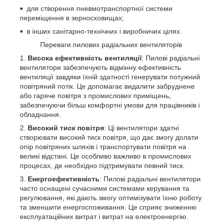
для створення пневмотранспортної системи
переміщення в зерносховищах;
в інших санітарно-технічних і виробничих цілях.
Переваги пилових радіальних вентиляторів
Висока ефективність вентиляції
: Пилові радіальні
вентилятори забезпечують відмінну ефективність
вентиляції завдяки їхній здатності генерувати потужний
повітряний потік. Це допомагає видалити забруднене
або гаряче повітря з промислових приміщень,
забезпечуючи більш комфортні умови для працівників і
обладнання.
Високий тиск повітря
: Ці вентилятори здатні
створювати високий тиск повітря, що дає змогу долати
опір повітряних шляхів і транспортувати повітря на
великі відстані. Це особливо важливо в промислових
процесах, де необхідно підтримувати певний тиск.
Енергоефективність
: Пилові радіальні вентилятори
часто оснащені сучасними системами керування та
регулювання, які дають змогу оптимізувати їхню роботу
та зменшити енергоспоживання. Це сприяє зниженню
експлуатаційних витрат і витрат на електроенергію.