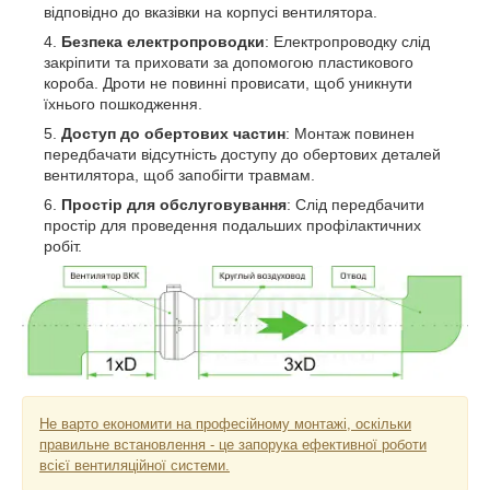
відповідно до вказівки на корпусі вентилятора.
Безпека електропроводки
: Електропроводку слід
закріпити та приховати за допомогою пластикового
короба. Дроти не повинні провисати, щоб уникнути
їхнього пошкодження.
Доступ до обертових частин
: Монтаж повинен
передбачати відсутність доступу до обертових деталей
вентилятора, щоб запобігти травмам.
Простір для обслуговування
: Слід передбачити
простір для проведення подальших профілактичних
робіт.
Не варто економити на професійному монтажі, оскільки
правильне встановлення - це запорука ефективної роботи
всієї вентиляційної системи.