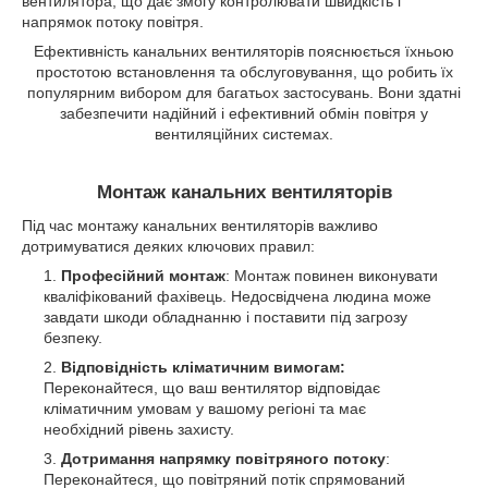
вентилятора, що дає змогу контролювати швидкість і
напрямок потоку повітря.
Ефективність канальних вентиляторів пояснюється їхньою
простотою встановлення та обслуговування, що робить їх
популярним вибором для багатьох застосувань. Вони здатні
забезпечити надійний і ефективний обмін повітря у
вентиляційних системах.
Монтаж канальних вентиляторів
Під час монтажу канальних вентиляторів важливо
дотримуватися деяких ключових правил:
Професійний монтаж
: Монтаж повинен виконувати
кваліфікований фахівець. Недосвідчена людина може
завдати шкоди обладнанню і поставити під загрозу
безпеку.
Відповідність кліматичним вимогам:
Переконайтеся, що ваш вентилятор відповідає
кліматичним умовам у вашому регіоні та має
необхідний рівень захисту.
Дотримання напрямку повітряного потоку
:
Переконайтеся, що повітряний потік спрямований