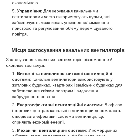
економічною.
Управління
: Для керування канальними
вентиляторами часто використовують пульти, які
забезпечують можливість увімкнення/вимкнення
пристрою та регулювання об'єму переміщуваного
повітря.
Місця застосування канальних вентиляторів
Застосування канальних вентиляторів різноманітне й
охоплює такі галузі:
Витяжні та припливно-витяжні вентиляційні
системи
: Канальні вентилятори використовують у
житлових будинках, квартирах і заміських будинках для
забезпечення свіжим повітрям і видалення
забрудненого повітря.
Енергоефективні вентиляційні системи
: В офісах
і торгових центрах канальні вентилятори допомагають
створювати ефективні системи вентиляції, що
сприяють економії енергії.
Механічні вентиляційні системи
: У комерційних
об'єктах, таких як ресторани, фабрики та цехи,