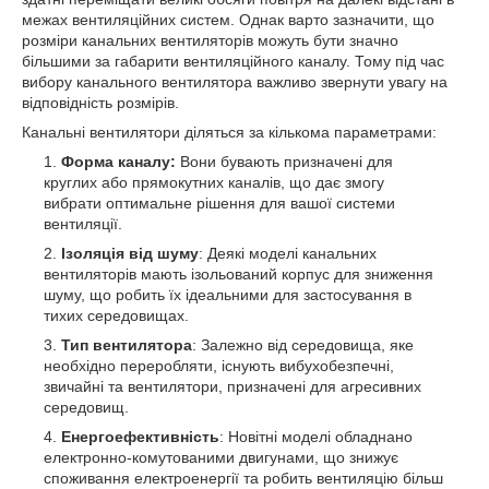
межах вентиляційних систем. Однак варто зазначити, що
розміри канальних вентиляторів можуть бути значно
більшими за габарити вентиляційного каналу. Тому під час
вибору канального вентилятора важливо звернути увагу на
відповідність розмірів.
Канальні вентилятори діляться за кількома параметрами:
Форма каналу:
Вони бувають призначені для
круглих або прямокутних каналів, що дає змогу
вибрати оптимальне рішення для вашої системи
вентиляції.
Ізоляція від шуму
: Деякі моделі канальних
вентиляторів мають ізольований корпус для зниження
шуму, що робить їх ідеальними для застосування в
тихих середовищах.
Тип вентилятора
: Залежно від середовища, яке
необхідно переробляти, існують вибухобезпечні,
звичайні та вентилятори, призначені для агресивних
середовищ.
Енергоефективність
: Новітні моделі обладнано
електронно-комутованими двигунами, що знижує
споживання електроенергії та робить вентиляцію більш