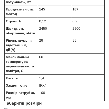
потужність, Вт
Продуктивність,
145
187
м
3
/год
Струм, А
0,12
0,2
Швидкість
2450
2500
обертання, об/хв
Рівень шуму на
28
35
відстані 3 м,
дБ(А)
Максимальна
60
температура
переміщуваного
повітря, С
Вага, кг
1,4
Захист, клас
IPХ4
Розмір патрубка,
100
мм
Габаритні розміри