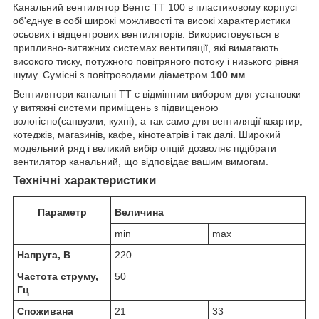
Канальний вентилятор Вентс ТТ 100 в пластиковому корпусі
об'єднує в собі широкі можливості та високі характеристики
осьових і відцентрових вентиляторів. Використовується в
припливно-витяжних системах вентиляції, які вимагають
високого тиску, потужного повітряного потоку і низького рівня
шуму. Сумісні з повітроводами діаметром
100 мм
.
Вентилятори канальні ТТ є відмінним вибором для установки
у витяжні системи приміщень з підвищеною
вологістю(санвузли, кухні), а так само для вентиляції квартир,
котеджів, магазинів, кафе, кінотеатрів і так далі. Широкий
модельний ряд і великий вибір опцій дозволяє підібрати
вентилятор канальний, що відповідає вашим вимогам.
Технічні характеристики
Параметр
Величина
min
max
Напруга, В
220
Частота струму,
50
Гц
Споживана
21
33