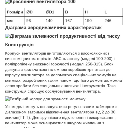
Розміри
∅D
∅D1
В
Н
L
мм
96
140
167
190
246
Діаграма аеродинамічних характеристик
Конструкція
Корпуси вентиляторів виготовляються з високоякісних і
високоміцних матеріалів: ABС-пластику (моделі 100-200) і
поліпропілену зниженої горючості (моделі 250-315). Блок
двигуна з крильчаткою і клемною коробкою кріпиться до
корпусу вентилятора за допомогою спеціальних хомутів на
клямках, розроблених таким чином, що його демонтаж можна
легко зробити без спеціальних навичок і інструментів. Така
конструкція спрощує обслуговування вентилятора.
Усі моделі можуть оснащуватися регульованим таймером з
діапазоном затримки відключення вентилятора від 2 до 30
хвилин(ТТ Т). Для зручнішого підключення і використання,
вентилятор може оснащуватися шнуром живлення з