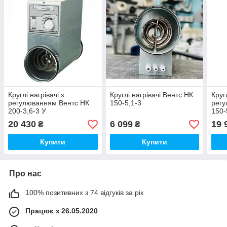
Круглі нагрівачі з
Круглі нагрівачі Вентс НК
Кругл
регулюванням Вентс НК
150-5,1-3
регу
200-3,6-3 У
150-
20 430
6 099
19 
₴
₴
Купити
Купити
Про нас
100% позитивних з 74 відгуків за рік
Працює з 26.05.2020