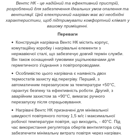
Вентс НК - це надійний та ефективний пристрій,
розроблений для забезпечення ідеальних умов опалення та
вентиляції. Цей електричний нагрівач має всі необхідні
характеристики, щоб підтримувати комфортний клімат у
вашому приміщенні.
Переваги
Конструкція нагрівача Вентс НК містить корпус,
комутаційну коробку і нагрівальні елементи з
нержавіючої сталі, що забезпечує довгий термін служби.
Він також оснащений гумовими ущільнювачами для
герметичного з'єднання з повітропроводами.
Особливістю цього нагрівача є наявність двох
термостатів захисту від перегріву. Перший, з
автоматичним перезапуском за температури +50°C,
гарантує безпеку та ефективність роботи. Другий, з
аварійним захистом за +90°C, вимагає ручного
перезапуску після спрацьовування.
Нагрівачі Вентс НК призначені для мінімальної
швидкості повітряного потоку 1,5 м/с і максимальної
робочої температури повітря, що виходить, - 40°C. Під
час використання регулятора обертів вентилятора слід
забезпечити мінімальну витрату повітря через нагрівач.