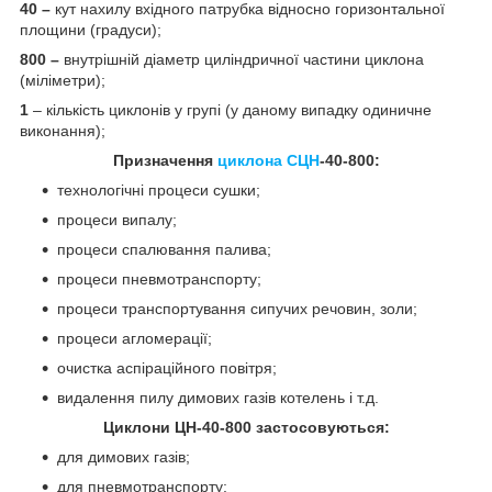
40 –
кут нахилу вхідного патрубка відносно горизонтальної
площини (градуси);
800 –
внутрішній діаметр циліндричної частини циклона
(міліметри);
1
– кількість циклонів у групі (у даному випадку одиничне
виконання);
Призначення
циклона СЦН
-40-800:
технологічні процеси сушки;
процеси випалу;
процеси спалювання палива;
процеси пневмотранспорту;
процеси транспортування сипучих речовин, золи;
процеси агломерації;
очистка аспіраційного повітря;
видалення пилу димових газів котелень і т.д.
Циклони ЦН-40-800 застосовуються:
для димових газів;
для пневмотранспорту;