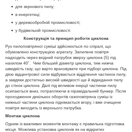
для зернового пилу;
в енергетиці;
у деревообробній промисловості;
у будівельній промисловості.
Конструкція та принцип роботи циклона
Рух пилоповітряної суміші здійснюється по спіралі, що
обумовлено конструкцією агрегату. Запилене повітря
надходить через вхідний патрубок зверху циклона (5) під
нахилом 40˚. Чим більший діаметр циклона, тим нижча
швидкість газу, що варто враховувати при підборі циклона. Під
дією відцентрової сили відбувається відділення частинок пилу,
а завдяки достатньо високій швидкості ще й відкидання пилу
до стінок циклона. Далі під впливом інерції частинки пилу
осипаються вниз, потрапляючи в пірамідальний бункер. Після
проходження декількох оборотів газоповітряна суміш із
нижньої частини циклона піднімається вгору, і вже очищене
повітря виходить із верхнього патрубка.
Монтаж циклона
Одним із важливих моментів монтажу є правильна підготовка
місця. Можлива установка циклонів як на відкритих