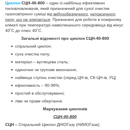
Циклон
CЦН-40-800
– один із найбільш ефективних
пиловловлювачів, який призначений для сухої очистки
газоповітряної суміші від
вибухобезпечного
,
нетоксичного
пилу, що не злипається
. Призначені для роботи в помірному
кліматі при температурі навколишнього середовища від мінус
40˚С до плюс 40˚С.
Загальні відомості про циклон CЦН-40-800
спіральний циклон;
суха очистка пилу;
матеріал – вуглецева сталь;
одиночне чи групове виконання;
найвища ступінь очистки (серед ЦН-ів, СК-ЦН-ів, УЦ)
ефективність – 90-98%;
простий в обслуговуванні;
ліве чи праве обертання.
Маркування циклонів
СЦН-40-800
СЦН –
Спіральний
Циклон ДНІОГазу (НИИОГаза);