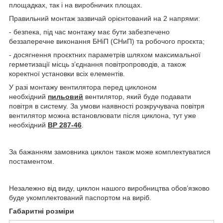
площадках, так і на виробничих площах.
Правильний монтаж зазвичай орієнтований на 2 напрями:
- безпека, під час монтажу має бути забезпечено
беззаперечне виконання БНіП (СНиП) та робочого проєкта;
- досягнення проєктних параметрів шляхом максимальної
герметизації місць з’єднання повітропроводів, а також
коректної установки всіх елементів.
У разі монтажу вентилятора перед циклоном
необхідний
пильовий
вентилятор, який буде подавати
повітря в систему. За умови наявності розкручувача повітря
вентилятор можна встановлювати після циклона, тут уже
необхідний
ВР 287-46
.
За бажанням замовника циклон також може комплектуватися
постаментом.
Незалежно від виду, циклон нашого виробництва обов’язково
буде укомплектований паспортом на виріб.
Габаритні розміри