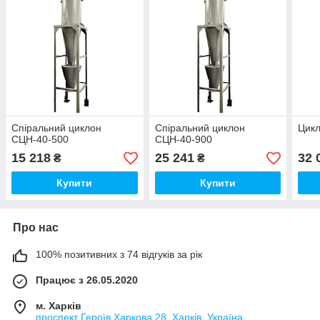
Спіральний циклон
Спіральний циклон
Цикл
СЦН-40-500
СЦН-40-900
15 218
25 241
32 
₴
₴
Купити
Купити
Про нас
100% позитивних з 74 відгуків за рік
Працює з 26.05.2020
м. Харків
проспект Героїв Харкова,28, Харків, Україна