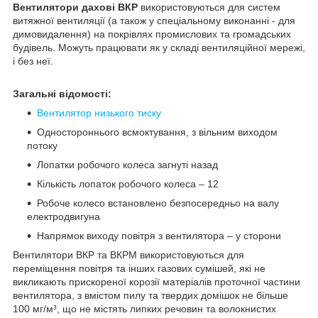
Вентилятори дахові ВКР
використовуються для систем
витяжної вентиляції (а також у спеціальному виконанні - для
димовидалення) на покрівлях промислових та громадських
будівель. Можуть працювати як у складі вентиляційної мережі,
і без неї.
Загальні відомості:
Вентилятор низького тиску
Одностороннього всмоктування, з вільним виходом
потоку
Лопатки робочого колеса загнуті назад
Кількість лопаток робочого колеса – 12
Робоче колесо встановлено безпосередньо на валу
електродвигуна
Напрямок виходу повітря з вентилятора – у сторони
Вентилятори ВКР та ВКРМ використовуються для
переміщення повітря та інших газових сумішей, які не
викликають прискореної корозії матеріалів проточної частини
вентилятора, з вмістом пилу та твердих домішок не більше
100 мг/м³, що не містять липких речовин та волокнистих