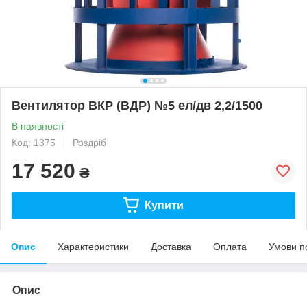
Вентилятор ВКР (ВДР) №5 ел/дв 2,2/1500
В наявності
Код: 1375
Роздріб
17 520
₴
Купити
Опис
Характеристики
Доставка
Оплата
Умови п
Опис