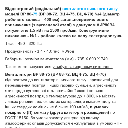
Відцентровий (радіальний)
вентилятор низького тиску
моделі ВР 88-
75
(ВР 88-72, ВЦ 4-75, ВЦ 4-70) №4 (діаметр
робочого колеса – 400 мм) загальнопромислового
призначення (з вуглецевої сталі) з двигуном АИР80В4
потужністю 1,5 кВт на 1500 про./мін. Конструктивне
виконання - №1 - робоче колесо на валу електродвигуна.
Тиск – 480 - 320 Па
Продуктивність - 1,4 - 4,0 тис. м3/год
Габаритні розміри вентилятора (мм) - 735 Х 690 Х 749
Також може випускатися
у вибухозахищеному виконанні.
Вентилятори ВР 88-75 (ВР 88-72, ВЦ 4-75, ВЦ 4-70)
відносяться до вентиляторів низького тиску і призначені для
переміщення повітря і інших газових сумішей, агресивність
яких щодо вуглецевої сталі звичайної якості не вище
агресивності повітря, з температурою до + 80С, не містять
липких речовин, волокнистих матеріалів, з вмістом пилу та
інших твердих домішок не більше 100 мг/м3,
в умовах
помірного (П) клімату (друга категорія розміщення)
по
ГОСТ 15150. За умови захисту двигуна від впливу
атмосферних опадів допускається експлуатація в умовах «П»