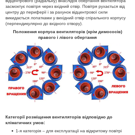
відцентрового (радіальну) внаслідок обертання вентилятора
засмоктує повітря через вхідний отвір. Повітря рухається від
центру до периферії і за рахунок відцентрової сили
викидається лопатками у вихідний отвір спірального корпусу
(перпендикулярно до вхідного отвору).
Положення корпуса вентиляторів (крім димососів)
правого і лівого обертання
Категорії розміщення вентиляторів відповідно до
кліматичних умов:
1-я категорія – для експлуатації на відкритому повітрі