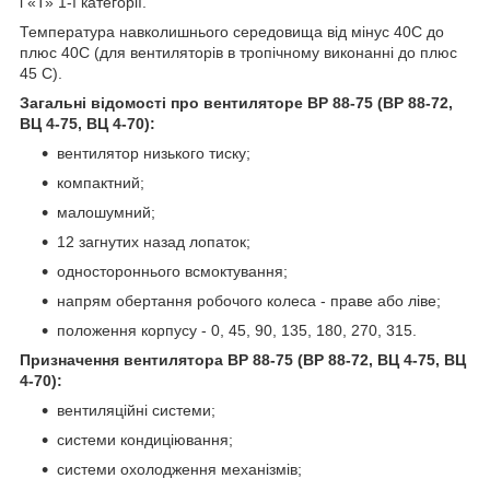
і «Т» 1-ї категорії.
Температура навколишнього середовища від мінус 40С до
плюс 40С (для вентиляторів в тропічному виконанні до плюс
45 С).
Загальні відомості про вентилятор
е
ВР 88-75 (ВР 88-72,
ВЦ 4-75, ВЦ 4-70):
вентилятор низького тиску;
компактний;
малошумний;
12 загнутих назад лопаток;
одностороннього всмоктування;
напрям обертання робочого колеса - праве або ліве;
положення корпусу - 0, 45, 90, 135, 180, 270, 315.
Призначення вентилятора ВР 88-75 (ВР 88-72, ВЦ 4-75, ВЦ
4-70):
вентиляційні системи;
системи кондиціювання;
системи охолодження механізмів;