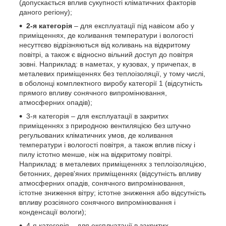
(допускається вплив сукупності кліматичних факторів
даного регіону);
2-я категорія
– для експлуатації під навісом або у
приміщеннях, де коливання температури і вологості
несуттєво відрізняються від коливань на відкритому
повітрі, а також є відносно вільний доступ до повітря
зовні. Наприклад: в наметах, у кузовах, у причепах, в
металевих приміщеннях без теплоізоляції, у тому числі,
в оболонці комплектного виробу категорії 1 (відсутність
прямого впливу сонячного випромінювання,
атмосферних опадів);
3-я категорія – для експлуатації в закритих
приміщеннях з природною вентиляцією без штучно
регульованих кліматичних умов, де коливання
температури і вологості повітря, а також вплив піску і
пилу істотно менше, ніж на відкритому повітрі.
Наприклад: в металевих приміщеннях з теплоізоляцією,
бетонних, дерев'яних приміщеннях (відсутність впливу
атмосферних опадів, сонячного випромінювання,
істотне зниження вітру; істотне зниження або відсутність
впливу розсіяного сонячного випромінювання і
конденсації вологи);
4-я категорія – для експлуатації в закритих