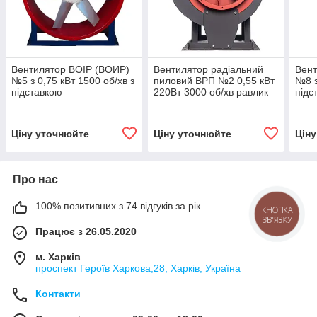
Вентилятор ВОІР (ВОИР)
Вентилятор радіальний
Вент
№5 з 0,75 кВт 1500 об/хв з
пиловий ВРП №2 0,55 кВт
№8 з
підставкою
220Вт 3000 об/хв равлик
підс
Ціну уточнюйте
Ціну уточнюйте
Цін
Про нас
100% позитивних з 74 відгуків за рік
КНОПКА
ЗВ'ЯЗКУ
Працює з 26.05.2020
м. Харків
проспект Героїв Харкова,28, Харків, Україна
Контакти