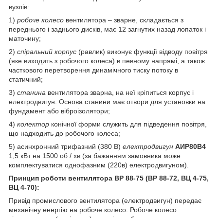
вузлів:
1)
робоче колесо
вентилятора – зварне, складається з
переднього і заднього дисків, має 12 загнутих назад лопаток і
маточину;
2)
спіральний корпус
(равлик) виконує функції відводу повітря
(яке виходить з робочого колеса) в певному напрямі, а також
часткового перетворення динамічного тиску потоку в
статичний;
3)
станина
вентилятора зварна, на неї кріпиться корпус і
електродвигун. Основа станини має отвори для установки на
фундамент або віброізолятори;
4)
колектор
конічної форми служить для підведення повітря,
що надходить до робочого колеса;
5) асинхронний трифазний (380 В)
електродвигун
АИР80В4
1,5 кВт на 1500 об / хв (за бажанням замовника може
комплектуватися однофазним (220в) електродвигуном).
Принцип роботи вентилятора ВР 88-75 (ВР 88-72, ВЦ 4-75,
ВЦ 4-70):
Привід промислового вентилятора (електродвигун) передає
механічну енергію на робоче колесо. Робоче колесо