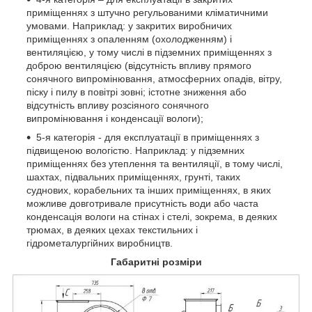
приміщеннях з штучно регульованими кліматичними
умовами. Наприклад: у закритих виробничих
приміщеннях з опаленням (охолодженням) і
вентиляцією, у тому числі в підземних приміщеннях з
доброю вентиляцією (відсутність впливу прямого
сонячного випромінювання, атмосферних опадів, вітру,
піску і пилу в повітрі зовні; істотне зниження або
відсутність впливу розсіяного сонячного
випромінювання і конденсації вологи);
5-я категорія - для експлуатації в приміщеннях з
підвищеною вологістю. Наприклад: у підземних
приміщеннях без утеплення та вентиляції, в тому числі,
шахтах, підвальних приміщеннях, грунті, таких
суднових, корабельних та інших приміщеннях, в яких
можливе довготривале присутність води або часта
конденсація вологи на стінах і стелі, зокрема, в деяких
трюмах, в деяких цехах текстильних і
гідрометалургійних виробництв.
Габаритні розміри