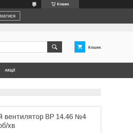
Кошик
язатися
Кошик
АКЦІЇ
 вентилятор ВР 14.46 №4
об/хв