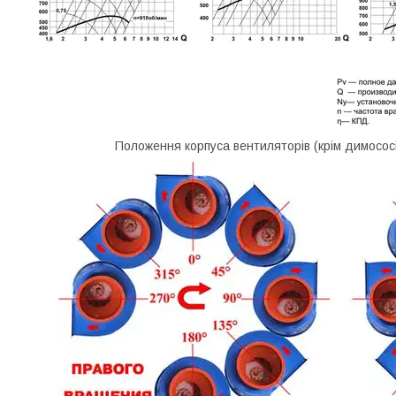
Положення корпуса вентиляторів (крім димососі