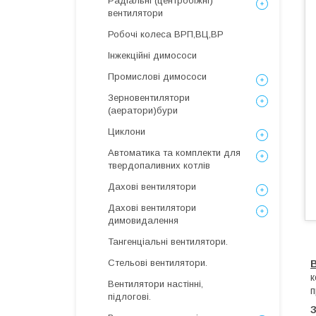
Радіальні (центробіжні)
вентилятори
Робочі колеса ВРП,ВЦ,ВР
Інжекційні димососи
Промислові димососи
Зерновентилятори
(аератори)бури
Циклони
Автоматика та комплекти для
твердопаливних котлів
Дахові вентилятори
Дахові вентилятори
димовидалення
Тангенціальні вентилятори.
Стельові вентилятори.
к
Вентилятори настінні,
п
підлогові.
З