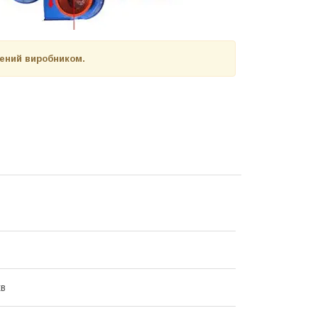
нений виробником.
хв