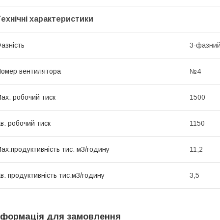
Технічні характеристики
азність
3-фазний
омер вентилятора
№4
ах. робочий тиск
1500
в. робочий тиск
1150
ах.продуктивність тис. м3/годину
11,2
в. продуктивність тис.м3/годину
3,5
нформація для замовлення