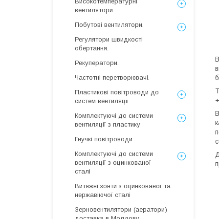
Високотемпературні
вентилятори.
Побутові вентилятори.
Регулятори швидкості
обертання.
В
Рекуператори.
в
б
Частотні перетворювачі.
Т
Пластикові повітроводи до
+
систем вентиляції
В
Комплектуючі до системи
к
вентиляції з пластику
п
Гнучкі повітроводи
с
Комплектуючі до системи
Д
вентиляції з оцинкованої
п
сталі
Витяжні зонти з оцинкованої та
нержавіючої сталі
Зерновентилятори (аератори)
доставка в Молдову