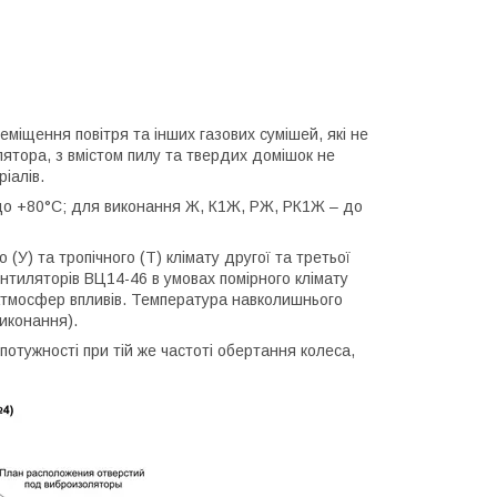
міщення повітря та інших газових сумішей, які не
лятора, з вмістом пилу та твердих домішок не
іалів.
о +80°С; для виконання Ж, К1Ж, РЖ, РК1Ж – до
У) та тропічного (Т) клімату другої та третьої
нтиляторів ВЦ14-46 в умовах помірного клімату
 атмосфер впливів. Температура навколишнього
иконання).
отужності при тій же частоті обертання колеса,