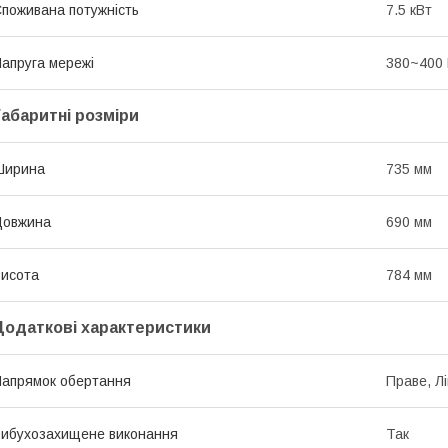
поживана потужність
7.5 кВт
апруга мережі
380~400
Габаритні розміри
Ширина
735 мм
Довжина
690 мм
исота
784 мм
Додаткові характеристики
апрямок обертання
Праве, Л
ибухозахищене виконання
Так