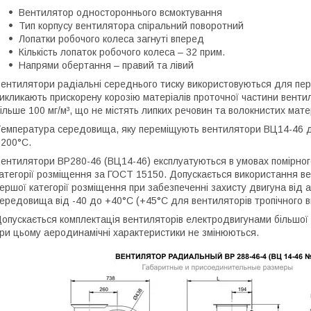
Вентилятор одностороннього всмоктування
Тип корпусу вентилятора спіральний поворотний
Лопатки робочого колеса загнуті вперед
Кількість лопаток робочого колеса – 32 прим.
Напрями обертання – правий та лівий
ентилятори радіальні середнього тиску використовуються для пере
икликають прискорену корозію матеріалів проточної частини венти
ільше 100 мг/м³, що не містять липких речовин та волокнистих матер
емпература середовища, яку переміщують вентилятори ВЦ14-46 д
200°С.
ентилятори ВР280-46 (ВЦ14-46) експлуатуються в умовах помірного (
атегорії розміщення за ГОСТ 15150. Допускається використання ве
ершої категорії розміщення при забезпеченні захисту двигуна від
ередовища від -40 до +40°С (+45°С для вентиляторів тропічного в
опускається комплектація вентиляторів електродвигунами більшої п
ри цьому аеродинамічні характеристики не змінюються.