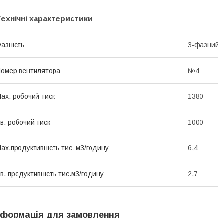
Технічні характеристики
азність
3-фазний
омер вентилятора
№4
ах. робочий тиск
1380
в. робочий тиск
1000
ах.продуктивність тис. м3/годину
6,4
в. продуктивність тис.м3/годину
2,7
нформація для замовлення