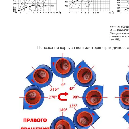
Положення корпуса вентиляторів (крім димососі