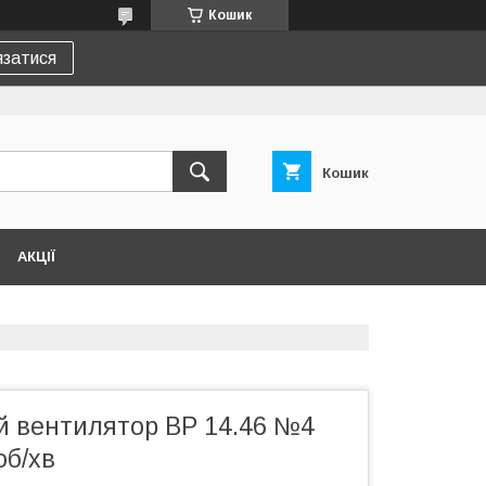
Кошик
язатися
Кошик
АКЦІЇ
 вентилятор ВР 14.46 №4
об/хв