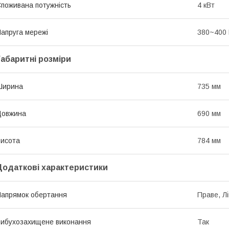
поживана потужність
4 кВт
апруга мережі
380~400
Габаритні розміри
Ширина
735 мм
Довжина
690 мм
исота
784 мм
Додаткові характеристики
апрямок обертання
Праве, Л
ибухозахищене виконання
Так