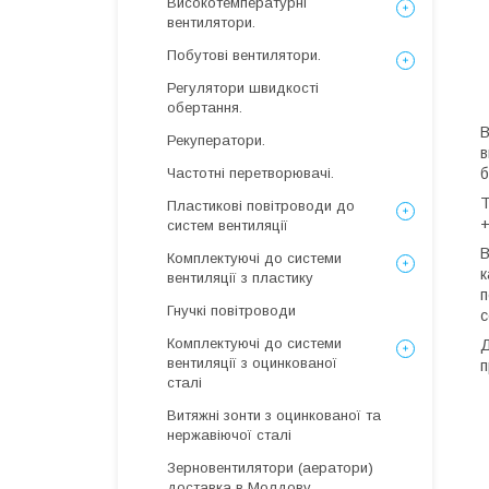
Високотемпературні
вентилятори.
Побутові вентилятори.
Регулятори швидкості
обертання.
В
Рекуператори.
в
б
Частотні перетворювачі.
Т
Пластикові повітроводи до
+
систем вентиляції
В
Комплектуючі до системи
к
вентиляції з пластику
п
Гнучкі повітроводи
с
Комплектуючі до системи
Д
вентиляції з оцинкованої
п
сталі
Витяжні зонти з оцинкованої та
нержавіючої сталі
Зерновентилятори (аератори)
доставка в Молдову