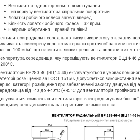
Вентилятор одностороннього всмоктування
Тип корпусу вентилятора спіральний поворотний
Лопатки робочого колеса загнуті вперед
Кількість лопаток робочого колеса – 32 прим.
Напрями обертання – правий та лівий
ентилятори радіальні середнього тиску використовуються для пере
икликають прискорену корозію матеріалів проточної частини венти
ільше 100 мг/м³, що не містять липких речовин та волокнистих матер
емпература середовища, яку переміщують вентилятори ВЦ14-46 д
200°С.
ентилятори ВР280-46 (ВЦ14-46) експлуатуються в умовах помірного (
атегорії розміщення за ГОСТ 15150. Допускається використання ве
ершої категорії розміщення при забезпеченні захисту двигуна від
ередовища від -40 до +40°С (+45°С для вентиляторів тропічного в
опускається комплектація вентиляторів електродвигунами більшої п
ри цьому аеродинамічні характеристики не змінюються.