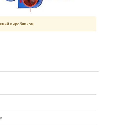
нений виробником.
хв