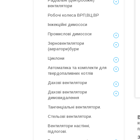
Радіальні (центробіжні)
вентилятори
Робочі колеса ВРП,ВЦ,ВР
Інжекційні димососи
Промислові димососи
Зерновентилятори
(аератори)бури
Циклони
Автоматика та комплекти для
твердопаливних котлів
Дахові вентилятори
Дахові вентилятори
димовидалення
Тангенціальні вентилятори.
Стельові вентилятори.
к
Вентилятори настінні,
п
підлогові.
З