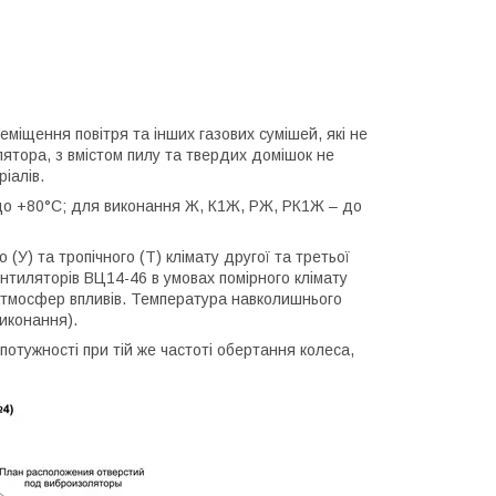
міщення повітря та інших газових сумішей, які не
лятора, з вмістом пилу та твердих домішок не
іалів.
о +80°С; для виконання Ж, К1Ж, РЖ, РК1Ж – до
У) та тропічного (Т) клімату другої та третьої
нтиляторів ВЦ14-46 в умовах помірного клімату
 атмосфер впливів. Температура навколишнього
иконання).
отужності при тій же частоті обертання колеса,