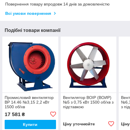
Повернення товару впродовж 14 днів за домовленістю
Всі умови повернення
Подібні товари компанії
Промисловий вентилятор
Вентилятор ВОІР (ВОИР)
Вент
ВР 14.46 №3,15 2,2 кВт
№5 з 0,75 кВт 1500 об/хв з
№6,3
1500 об/хв
підставкою
з пі
17 581
₴
Ціну уточнюйте
Цін
Купити