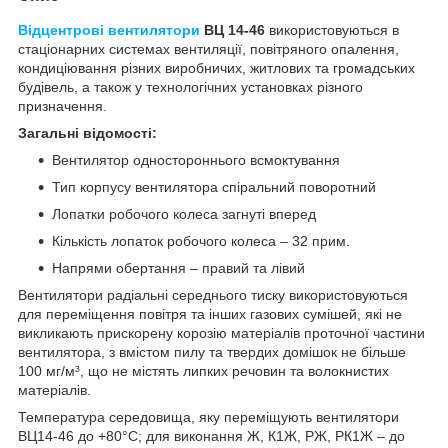
Відцентрові вентилятори
ВЦ 14-46
використовуються в
стаціонарних системах вентиляції, повітряного опалення,
кондиціювання різних виробничих, житлових та громадських
будівель, а також у технологічних установках різного
призначення.
Загальні відомості:
Вентилятор одностороннього всмоктування
Тип корпусу вентилятора спіральний поворотний
Лопатки робочого колеса загнуті вперед
Кількість лопаток робочого колеса – 32 прим.
Напрями обертання – правий та лівий
Вентилятори радіальні середнього тиску використовуються
для переміщення повітря та інших газових сумішей, які не
викликають прискорену корозію матеріалів проточної частини
вентилятора, з вмістом пилу та твердих домішок не більше
100 мг/м³, що не містять липких речовин та волокнистих
матеріалів.
Температура середовища, яку переміщують вентилятори
ВЦ14-46 до +80°С; для виконання Ж, К1Ж, РЖ, РК1Ж – до