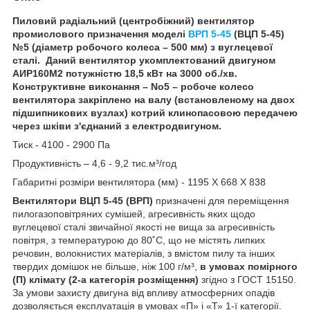
Пиловий радіальний (центробіжний) вентилятор
промислового призначення моделі
ВРП 5-45
(ВЦП 5-45)
№5 (діаметр робочого колеса – 500 мм) з вуглецевої
сталі. Даний вентилятор укомплектований двигуном
АИР160M2 потужністю 18,5 кВт на 3000 об./хв.
Конструктивне виконання – No5
– робоче колесо
вентилятора закріплено на валу (встановленому на двох
підшипникових вузлах) котрий клинопасовою передачею
через шківи з'єднаний з електродвигуном.
Тиск - 4100 - 2900 Па
Продуктивність – 4,6 - 9,2 тис.м³/год
Габаритні розміри вентилятора (мм) - 1195 Х 668 Х 838
Вентилятори ВЦП 5-45 (ВРП)
призначені для переміщення
пилогазоповітряних сумішей, агресивність яких щодо
вуглецевої сталі звичайної якості не вища за агресивність
повітря, з температурою до 80˚С, що не містять липких
речовин, волокнистих матеріалів, з вмістом пилу та інших
твердих домішок не більше, ніж 100 г/м³,
в умовах помірного
(П) клімату (2-а категорія розміщення)
згідно з ГОСТ 15150.
За умови захисту двигуна від впливу атмосферних опадів
дозволяється експлуатація в умовах «П» і «Т» 1-ї категорії.