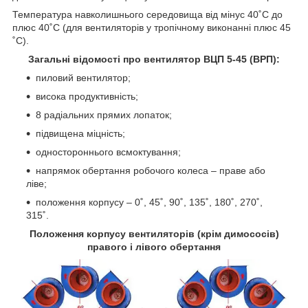
Температура навколишнього середовища від мінус 40˚С до
плюс 40˚С (для вентиляторів у тропічному виконанні плюс 45
˚С).
Загальні відомості про вентилятор ВЦП 5-45 (ВРП):
пиловий вентилятор;
висока продуктивність;
8 радіальних прямих лопаток;
підвищена міцність;
одностороннього всмоктування;
напрямок обертання робочого колеса – праве або
ліве;
положення корпусу – 0˚, 45˚, 90˚, 135˚, 180˚, 270˚,
315˚.
Положення корпусу вентиляторів (крім димососів)
правого і лівого обертання