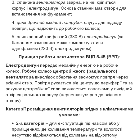
станина вентилятора
зварна, на неї кріпиться
корпус і електродвигун. Основа станини має отвори для
встановлення на фундамент;
циліндричний вхідний патрубок
слугує для підводу
повітря, що надходить до робочого колеса;
асинхронний трифазний (380 В)
електродвигун
(за
бажанням замовника може комплектуватися
однофазним (220 В) електродвигуном).
Принцип роботи вентилятора
ВЦП 5-45 (ВРП)
:
Електродвигун
передає механічну енергію на робоче
колесо. Робоче колесо
центробіжного (радіального)
вентилятора
внаслідок обертання засмоктує повітря через
вхідний отвір. Повітря рухається від центру до периферії та за
рахунок центробіжної сили викидається лопатками у вихідний
отвір спірального корпусу (перпендикулярно до вхідного
отвору).
Категорії розміщення вентиляторів згідно з кліматичними
умовами:
2-а категорія –
для експлуатації під навісом або у
приміщеннях, де коливання температури та вологості
несуттєво відрізняються від коливань на відкритому