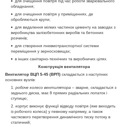
для очищення повітря під час роботи зварювального
обладнання;
для очищення повітря у приміщеннях, де
обробляються крупи;
для видалення мілких частинок цементу на заводах з
виробництва залізобетонних виробів та бетонних
розчинів;
для створення пневмотранспортної системи
переміщення у зерносховищах;
в інших санітарно-технічних та виробничих цілях.
Конструкція вентилятора
Вентилятор ВЦП 5-45 (ВРП)
складається з наступних
основних вузлів:
робоче колесо вентилятора
– зварне, складається з
заднього диска, має 8 прямих радіальних лопаток і
ступицю;
корпус
виконує функції відводу повітря (яке виходить
із робочого колеса) у певному напрямку, а також
часткового перетворення динамічного тиску потоку в
статичний;