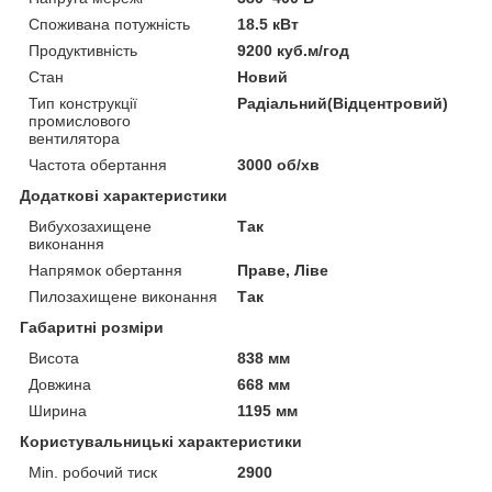
Споживана потужність
18.5 кВт
Продуктивність
9200 куб.м/год
Стан
Новий
Тип конструкції
Радіальний(Відцентровий)
промислового
вентилятора
Частота обертання
3000 об/хв
Додаткові характеристики
Вибухозахищене
Так
виконання
Напрямок обертання
Праве, Ліве
Пилозахищене виконання
Так
Габаритні розміри
Висота
838 мм
Довжина
668 мм
Ширина
1195 мм
Користувальницькі характеристики
Min. робочий тиск
2900