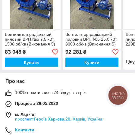
Вентилятор радіальний
Вентилятор радіальний
Вент
пиловий ВРП №5 7,5 кВт
пиловий ВРП №5 15,0 кВт
пило
1500 об/хв (Виконання 5)
3000 об/хв (Виконання 5)
220В
равлик
равлик
83 048
92 281
₴
₴
Цін
Купити
Купити
Про нас
100% позитивних з 74 відгуків за рік
КНОПКА
ЗВ'ЯЗКУ
Працює з 26.05.2020
м. Харків
проспект Героїв Харкова,28, Харків, Україна
Контакти