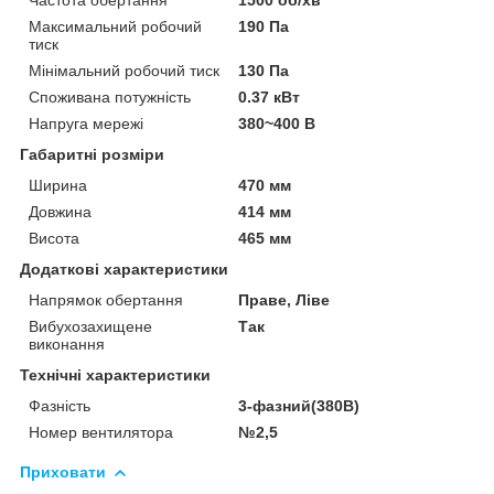
Частота обертання
1500 об/хв
Максимальний робочий
190 Па
тиск
Мінімальний робочий тиск
130 Па
Споживана потужність
0.37 кВт
Напруга мережі
380~400 В
Габаритні розміри
Ширина
470 мм
Довжина
414 мм
Висота
465 мм
Додаткові характеристики
Напрямок обертання
Праве, Ліве
Вибухозахищене
Так
виконання
Технічні характеристики
Фазність
3-фазний(380В)
Номер вентилятора
№2,5
Приховати