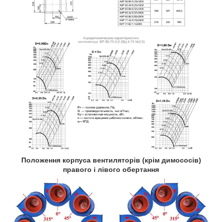
Положення корпуса вентиляторів (крім димососів)
правого і лівого обертання