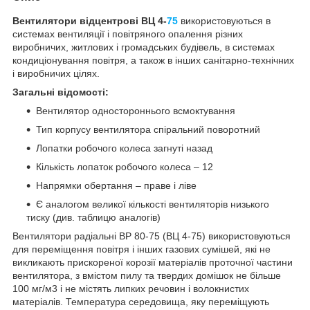
Вентилятори відцентрові ВЦ 4-
75
використовуються в
системах вентиляції і повітряного опалення різних
виробничих, житлових і громадських будівель, в системах
кондиціонування повітря, а також в інших санітарно-технічних
і виробничих цілях.
Загальні відомості:
Вентилятор одностороннього всмоктування
Тип корпусу вентилятора спіральний поворотний
Лопатки робочого колеса загнуті назад
Кількість лопаток робочого колеса – 12
Напрямки обертання – праве і ліве
Є аналогом великої кількості вентиляторів низького
тиску (див. таблицю аналогів)
Вентилятори радіальні ВР 80-75 (ВЦ 4-75) використовуються
для переміщення повітря і інших газових сумішей, які не
викликають прискореної корозії матеріалів проточної частини
вентилятора, з вмістом пилу та твердих домішок не більше
100 мг/м3 і не містять липких речовин і волокнистих
матеріалів. Температура середовища, яку переміщують