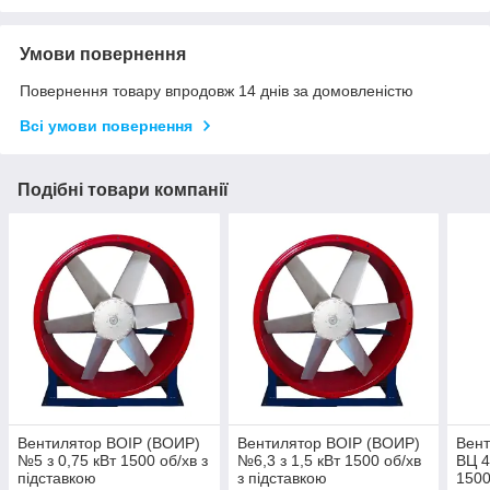
Умови повернення
Повернення товару впродовж 14 днів за домовленістю
Всі умови повернення
Подібні товари компанії
Вентилятор ВОІР (ВОИР)
Вентилятор ВОІР (ВОИР)
Вент
№5 з 0,75 кВт 1500 об/хв з
№6,3 з 1,5 кВт 1500 об/хв
ВЦ 4
підставкою
з підставкою
1500