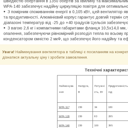
швидкістю обертання в 1350 обертів за хвилину та максимальни
WPA-140 забезпечує надійну циркуляцію повітря для оптимально
З помірним споживанням енергії в 0,105 кВт, цей вентилятор 
та продуктивності. Алюмінієвий корпус гарантує довгий термін с
діапазоні температур від -25 до +40 градусів Цельсія забезпечує
З вагою 2,6 кг і компактними габаритами фланця 10,5х14,0 мм,
опалення, забезпечуючи рівномірний розподіл тепла по всьому 
конденсатором ємністю 2 мкФ, що забезпечує його надійну та е
Увага!
Найменування вентилятора в таблиці є посиланням на конкрет
дізнатися актуальну ціну і зробити замовлення.
Технічні характерис
Найменува
Напруга,
Потужні
Продуктивність
ння
В
сть, Вт
год
WPA 117
230
34
180
WPA 120
230
83
285
WPA 140
230
100
395