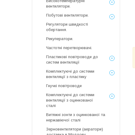
Високотемпературні
вентилятори.
Побутові вентилятори.
Регулятори швидкості
обертання.
Рекуператори.
Частотні перетворювачі.
Пластикові повітроводи до
систем вентиляції
Комплектуючі до системи
вентиляції з пластику
Гнучкі повітроводи
Комплектуючі до системи
вентиляції з оцинкованої
сталі
Витяжні зонти з оцинкованої та
нержавіючої сталі
Зерновентилятори (аератори)
доставка в Молдову