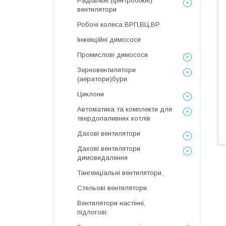
Радіальні (центробіжні)
вентилятори
Робочі колеса ВРП,ВЦ,ВР
Інжекційні димососи
Промислові димососи
Зерновентилятори
(аератори)бури
Циклони
Автоматика та комплекти для
твердопаливних котлів
Дахові вентилятори
Дахові вентилятори
димовидалення
Тангенціальні вентилятори.
Стельові вентилятори.
Вентилятори настінні,
підлогові.