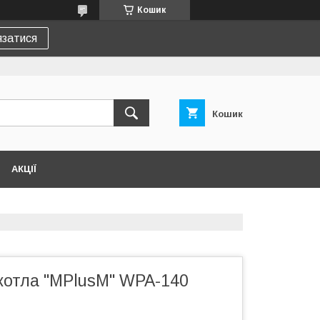
Кошик
язатися
Кошик
АКЦІЇ
котла "MPlusM" WPA-140