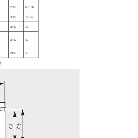
2300
60-100
2500
75-110
2430
50
2430
50
2430
50
и