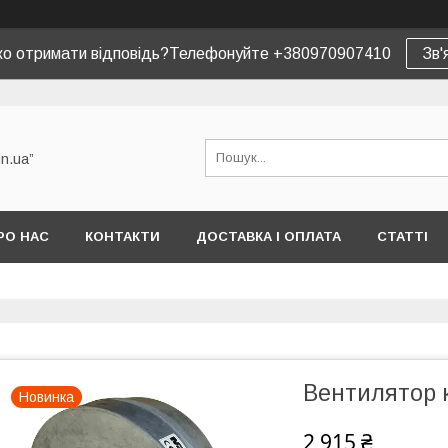
ко отримати відповідь?Телефонуйте +380970907410
Зв'
in.ua”
РО НАС
КОНТАКТИ
ДОСТАВКА І ОПЛАТА
СТАТТІ
Вентилятор 
Новинка
2 915 ₴