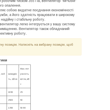
м робочим тиском 355 Па, вентилятор "MPlusM"
го опалення.
являє собою видатне поєднання економічності
лужби, а його здатність працювати в широкому
 надійну і стабільну роботу.
 вентилятор легко інтегрується у вашу систему
приміщенню. Вентилятор також обладнаний
фективну роботу.
ну позицію. Натисніть на вибрану позицію, щоб
тики
Мах.пот
, м3/
Швидкіс
ужність
ть, об/хв
котла,кВ
т
1650
25
2500
50
1350
50-80