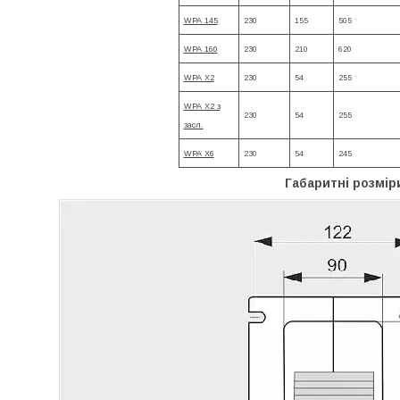
WPA 145
230
155
505
WPA 160
230
210
620
WPA X2
230
54
255
WPA X2 з
230
54
255
засл.
WPA X6
230
54
245
Габаритні розмір