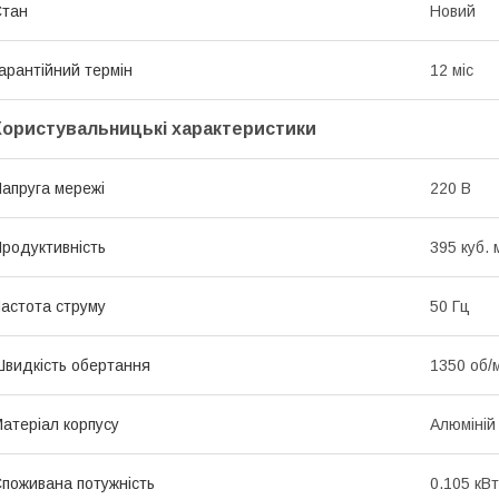
Стан
Новий
арантійний термін
12 міс
Користувальницькі характеристики
апруга мережі
220 В
родуктивність
395 куб. 
астота струму
50 Гц
видкість обертання
1350 об/
атеріал корпусу
Алюміній
поживана потужність
0.105 кВт