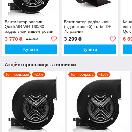
Вентилятор равлик
Вентилятор радіальний
Кана
QuickAIR WR 160/60
(відцентровий) Turbo DE
вент
радіальний відцентровий
75 равлик
Quic
3 770
3 299
6 6
₴
₴
4 419 ₴
Купити
Купити
Акційні пропозиції та новинки
Топ продажів
–20%
Топ продажів
–16%