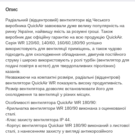
Опис
Радіальний (відцентровий) вентилятори від Чеського
виробника QuickAir завоювали дуже велику популярність на
ринку України, найвищу якість за розумні гроші. Також
виробник дає офіційну гарантію на всю продукцію QuickAir.
Серія WR 120/60, 140/60, 160/60,180/90 успішно
використовують для вентиляції приміщень, а також чудово
підходить для охолодження обладнання, двигунів постійного
струму і широко використовують у ролі турбін (вентилятор для
подачі повітря в котел) для твердопаливних піролізних)
казанів.
Незважаючи на компактні розміри, радіальні (відцентрові)
вентилятори QuickAir WR показують високу продуктивність.
Розмір вентилятора дозволяє встановлювати його для
охолодження та вентиляції у різних місцях.
Особливості вентилятора QuickAir WR 180/90:
-Крильчатка вентилятори WR 180/90 виконана з оцинкованої
сталі.
-Клас захисту вентилятора IP 44.
-Корпус вентилятора Quickair WR 180/90 виконаний з листової
сталі, з нанесенням захисту у вигляді антикорозійного