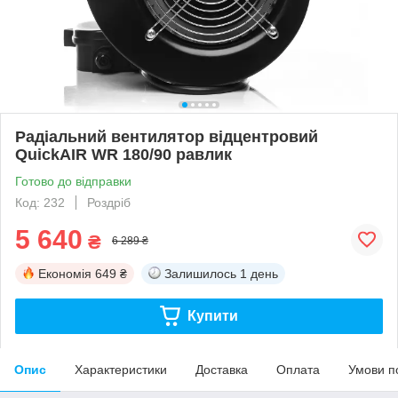
Радіальний вентилятор відцентровий
QuickAIR WR 180/90 равлик
Готово до відправки
Код: 232
Роздріб
5 640
₴
6 289 ₴
Економія
649 ₴
Залишилось
1 день
Купити
Опис
Характеристики
Доставка
Оплата
Умови п