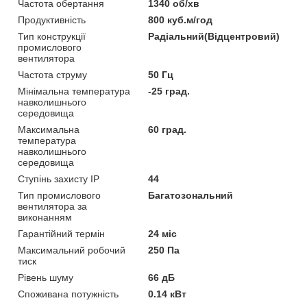
Частота обертання
1340 об/хв
Продуктивність
800 куб.м/год
Тип конструкції
Радіальний(Відцентровий)
промислового
вентилятора
Частота струму
50 Гц
Мінімальна температура
-25 град.
навколишнього
середовища
Максимальна
60 град.
температура
навколишнього
середовища
Ступінь захисту IP
44
Тип промислового
Багатозональний
вентилятора за
виконанням
Гарантійний термін
24 міс
Максимальний робочий
250 Па
тиск
Рівень шуму
66 дБ
Споживана потужність
0.14 кВт