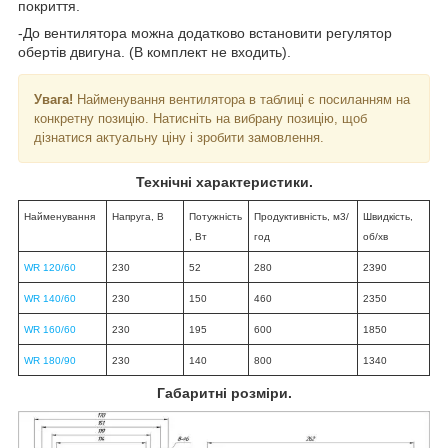
покриття.
-До вентилятора можна додатково встановити регулятор
обертів двигуна. (В комплект не входить).
Увага!
Найменування вентилятора в таблиці є посиланням на
конкретну позицію. Натисніть на вибрану позицію, щоб
дізнатися актуальну ціну і зробити замовлення.
Технічні характеристики.
Найменування
Напруга, В
Потужність
Продуктивність, м3/
Швидкість,
, Вт
год
об/хв
WR 120/60
230
52
280
2390
WR 140/60
230
150
460
2350
WR 160/60
230
195
600
1850
WR 180/90
230
140
800
1340
Габаритні розміри.