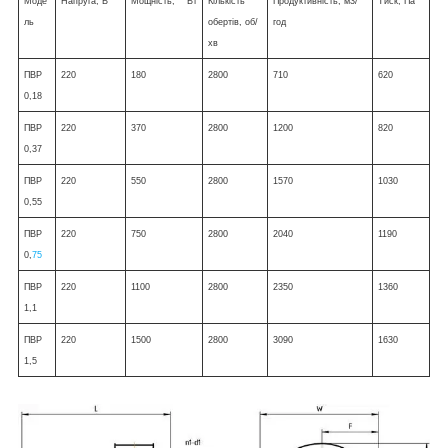
Моде
Напруга, В
Мощність, Вт
Кількість
Продуктивність, м3/
Тиск, Па
ль
обертів, об/
год
хв
ПВР
220
180
2800
710
620
0,18
ПВР
220
370
2800
1200
820
0,37
ПВР
220
550
2800
1570
1030
0,55
ПВР
220
750
2800
2040
1190
0,
75
ПВР
220
1100
2800
2350
1360
1,1
ПВР
220
1500
2800
3090
1630
1,5