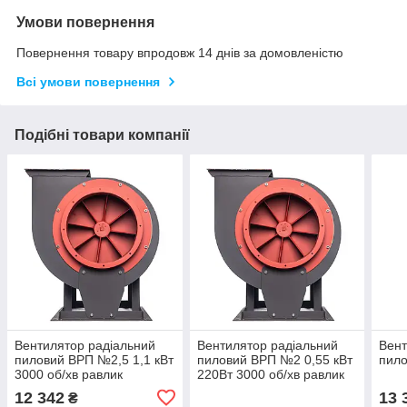
Умови повернення
Повернення товару впродовж 14 днів за домовленістю
Всі умови повернення
Подібні товари компанії
Вентилятор радіальний
Вентилятор радіальний
Вент
пиловий ВРП №2,5 1,1 кВт
пиловий ВРП №2 0,55 кВт
пило
3000 об/хв равлик
220Вт 3000 об/хв равлик
12 342
13 
₴