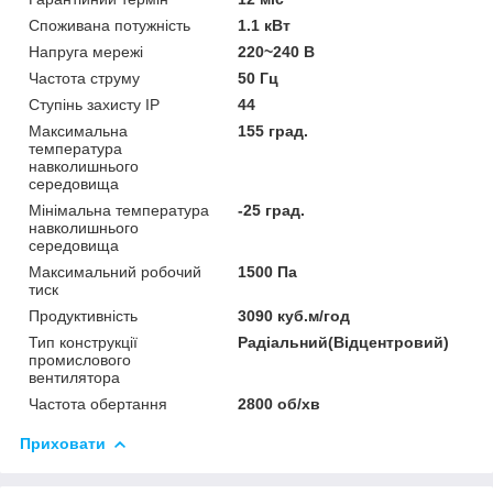
Споживана потужність
1.1 кВт
Напруга мережі
220~240 В
Частота струму
50 Гц
Ступінь захисту IP
44
Максимальна
155 град.
температура
навколишнього
середовища
Мінімальна температура
-25 град.
навколишнього
середовища
Максимальний робочий
1500 Па
тиск
Продуктивність
3090 куб.м/год
Тип конструкції
Радіальний(Відцентровий)
промислового
вентилятора
Частота обертання
2800 об/хв
Приховати