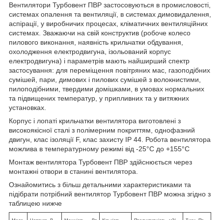
Вентилятори Турбовент ПВР застосовуються в промисловості,
системах опалення та вентиляції, в системах димовидалення,
аспірації, у виробничих процесах, кліматичних вентиляційних
системах. Зважаючи на свій конструктив (робоче колесо
пилового виконання, наявність крильчатки обдування,
охолодження електродвигуна, ізольований корпус
електродвигуна) і параметрів мають найширший спектр
застосування: для переміщення повітряних мас, газоподібних
сумішей, пари, димових і пилових сумішей з волокнистими,
пилоподібними, твердими домішками, в умовах нормальних
та підвищених температур, у припливних та у витяжних
установках.
Корпус і лопаті крильчатки вентилятора виготовлені з
високоякісної сталі з полімерним покриттям, однофазний
двигун, клас ізоляції F, клас захисту IP 44. Робота вентилятора
можлива в температурному режимі від -25°С до +155°С
Монтаж вентилятора Турбовент ПВР здійснюється через
монтажні отвори в станині вентилятора.
Ознайомитись з більш детальними характеристиками та
підібрати потрібний вентилятор Турбовент ПВР можна згідно з
таблицею нижче