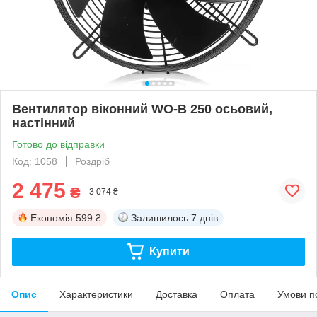
Вентилятор віконний WO-B 250 осьовий,
настінний
Готово до відправки
Код: 1058
Роздріб
2 475
₴
3 074 ₴
Економія
599 ₴
Залишилось
7 днів
Купити
Опис
Характеристики
Доставка
Оплата
Умови п