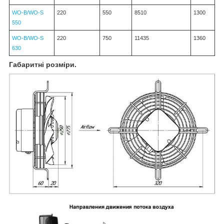
WO-B/WO-S
220
550
8510
1300
550
WO-B/WO-S
220
750
11435
1360
630
Габаритні розміри.