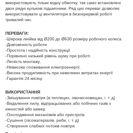
використовують тільки мідну обмотку, так само встановлені
двох рядні кулькові підшипники. Ряд цих переваг дозволяє
використовувати ці вентилятори в безперервній роботі
тривалий час.
ПЕРЕВАГИ:
-Широка лінійка від Ø200 до Ø630 розміру робочого колеса
-Довговічність роботи
-Простота і надійність конструкції.
-Порівняно низький рівень шуму при роботі.
-Легкість монтажу,
-Невисоке споживання електроенергії.
-Висока продуктивність при невеликих витратах енергії
-Гарантія 24 місяці
ВИКОРИСТАННЯ
:
-Змішування повітря (в теплицях, овочесховищах, і. т. д)
-Видалення пилу, відпрацьованих або побічних газів з
ємностей або камер.
-Охолодження механізмів або пристроїв.
-Сушіння (лісоматеріалів, риби, і. т. д)
-Створення слабких потоків повітря