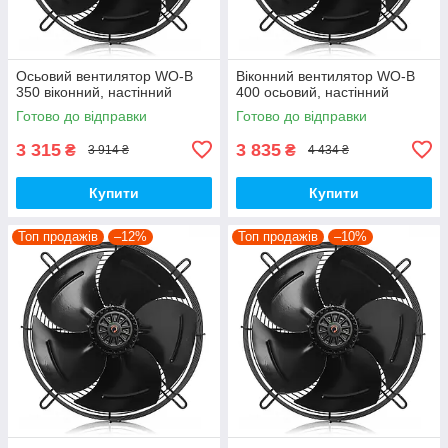
Осьовий вентилятор WO-B
Віконний вентилятор WO-B
350 віконний, настінний
400 осьовий, настінний
Готово до відправки
Готово до відправки
3 315
3 835
₴
₴
3 914 ₴
4 434 ₴
Купити
Купити
Топ продажів
–12%
Топ продажів
–10%