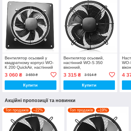
Вентилятор осьовий у
Вентилятор осьовий,
Наст
квадратному корпусі WO-
настінний WO-S 350
WO-B
K 200 QuickAir, настінний
віконний,
віко
,віконний
3 060
3 315
4 3
₴
₴
3 659 ₴
3 914 ₴
Купити
Купити
Акційні пропозиції та новинки
Топ продажів
–22%
Топ продажів
–19%