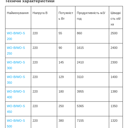
Технічні характеристики
Найменування
Напруга В
Потужніст
Продуктивність м3/
Швидкі
ь Вт
год
сть об/
хв
WO-B/WO-S
220
55
860
2500
200
WO-B/WO-S
220
90
1615
2400
250
WO-B/WO-S
220
145
2410
2300
300
WO-B/WO-S
220
129
3110
1400
350
WO-B/WO-S
220
180
3955
1380
400
WO-B/WO-S
220
250
5365
1350
450
WO-B/WO-S
220
380
7155
1320
500