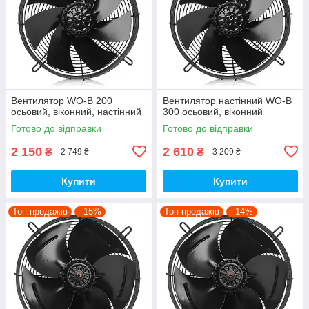
Вентилятор WO-B 200
Вентилятор настінний WO-B
осьовий, віконний, настінний
300 осьовий, віконний
Готово до відправки
Готово до відправки
2 150
2 610
₴
₴
2 749 ₴
3 209 ₴
Купити
Купити
Топ продажів
–15%
Топ продажів
–14%