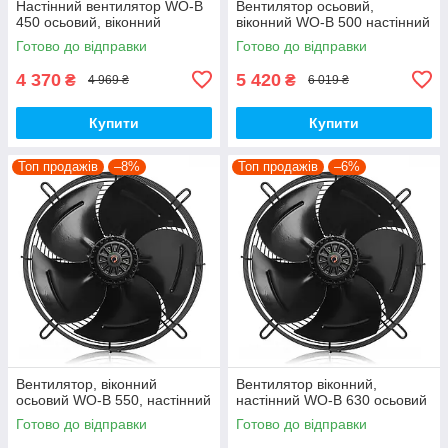
Настінний вентилятор WO-B
Вентилятор осьовий,
450 осьовий, віконний
віконний WO-B 500 настінний
Готово до відправки
Готово до відправки
4 370
5 420
₴
₴
4 969 ₴
6 019 ₴
Купити
Купити
Топ продажів
–8%
Топ продажів
–6%
Вентилятор, віконний
Вентилятор віконний,
осьовий WO-B 550, настінний
настінний WO-B 630 осьовий
Готово до відправки
Готово до відправки