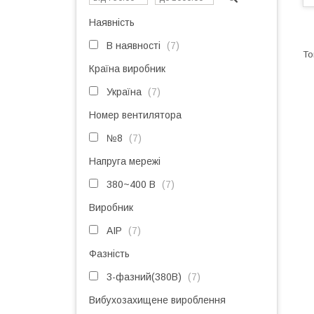
Наявність
В наявності
7
Країна виробник
Україна
7
Номер вентилятора
№8
7
Напруга мережі
380~400 В
7
Виробник
АІР
7
Фазність
3-фазний(380В)
7
Вибухозахищене вироблення