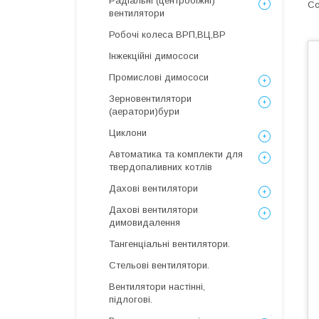
Радіальні (центробіжні)
вентилятори
Робочі колеса ВРП,ВЦ,ВР
Інжекційні димососи
Промислові димососи
Зерновентилятори
(аератори)бури
Циклони
Автоматика та комплекти для
твердопаливних котлів
Дахові вентилятори
Дахові вентилятори
димовидалення
Тангенціальні вентилятори.
Стельові вентилятори.
Вентилятори настінні,
підлогові.