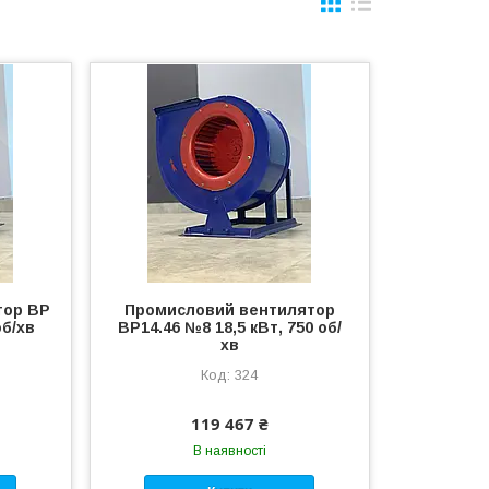
тор ВР
Промисловий вентилятор
об/хв
ВР14.46 №8 18,5 кВт, 750 об/
хв
324
119 467 ₴
В наявності