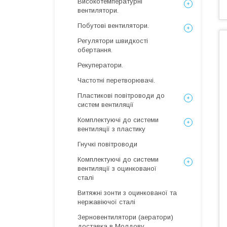
Високотемпературні
вентилятори.
Побутові вентилятори.
Регулятори швидкості
обертання.
Рекуператори.
Частотні перетворювачі.
Пластикові повітроводи до
систем вентиляції
Комплектуючі до системи
вентиляції з пластику
Гнучкі повітроводи
Комплектуючі до системи
вентиляції з оцинкованої
сталі
Витяжні зонти з оцинкованої та
нержавіючої сталі
Зерновентилятори (аератори)
доставка в Молдову