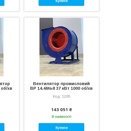
Купити
ятор
Вентилятор промисловий
 об/хв
ВР 14.46№8 37 кВт 1000 об/хв
1205
143 051 ₴
В наявності
Купити