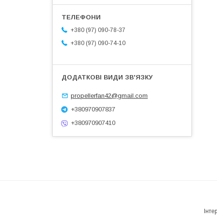
+380 (97) 090-78-37
+380 (97) 090-74-10
propellerfan42@gmail.com
+380970907837
+380970907410