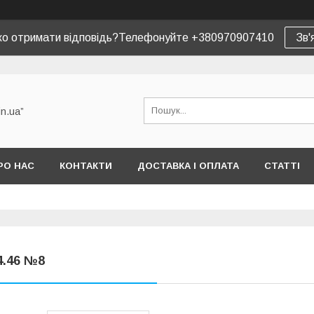
ко отримати відповідь?Телефонуйте +380970907410
Зв'
in.ua”
РО НАС
КОНТАКТИ
ДОСТАВКА І ОПЛАТА
СТАТТІ
4.46 №8