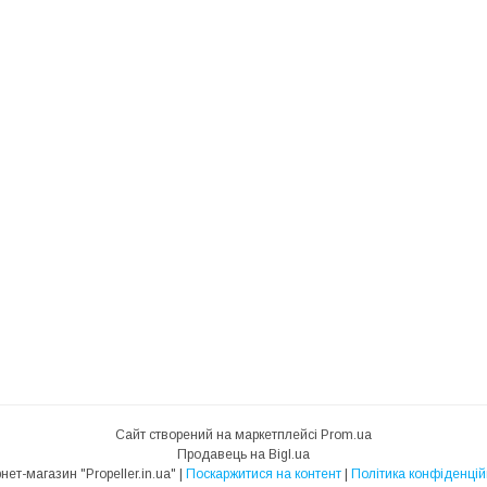
Сайт створений на маркетплейсі
Prom.ua
Продавець на Bigl.ua
Інтернет-магазин "Propeller.in.ua" |
Поскаржитися на контент
|
Політика конфіденцій